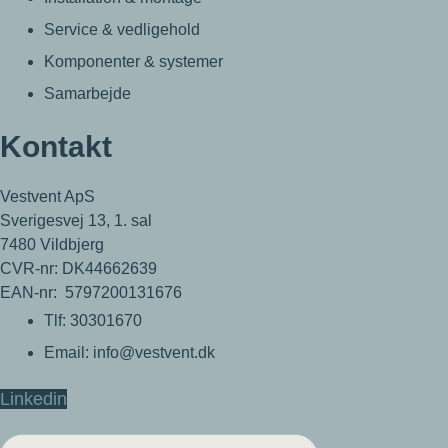
Service & vedligehold
Komponenter & systemer
Samarbejde
Kontakt
Vestvent ApS
Sverigesvej 13, 1. sal
7480 Vildbjerg
CVR-nr: DK44662639
EAN-nr: 5797200131676
Tlf: 30301670
Email: info@vestvent.dk
Linkedin