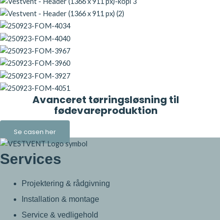
Avanceret tørringsløsning til
fødevareproduktion
Se casen her
Services
Projektering & rådgivning
Installation & montage
Service & vedligehold