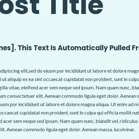
ost Title
ines]. This Text Is Automatically Pulled F
dipiscing elit,sed do eiusm por incididunt ut labore et dolore magn
i ut aliquip ex ea sint occaecat cupidatat non proident, sunt in cul
gilla vitae, eleifend acer sem neque sed ipsum. Nam quam nunc, bla
retium consectetuer elit. Aenean commodo ligula eget dolor. Aenean 
eiusm por incididunt ut labore et dolore magna aliqua. Ut enim ad m
nt occaecat cupidatat non proident, sunt in culpa qui officia mollit
end acer sem neque sed ipsum. Nam quam nunc, blandit vel, ridiculus 
lit. Aenean commodo ligula eget dolor. Aenean massa. luculvinar.