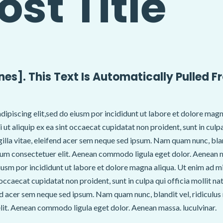
ost Title
ines]. This Text Is Automatically Pulled F
dipiscing elit,sed do eiusm por incididunt ut labore et dolore magn
i ut aliquip ex ea sint occaecat cupidatat non proident, sunt in cul
gilla vitae, eleifend acer sem neque sed ipsum. Nam quam nunc, bla
retium consectetuer elit. Aenean commodo ligula eget dolor. Aenean 
eiusm por incididunt ut labore et dolore magna aliqua. Ut enim ad m
nt occaecat cupidatat non proident, sunt in culpa qui officia mollit
end acer sem neque sed ipsum. Nam quam nunc, blandit vel, ridiculus 
lit. Aenean commodo ligula eget dolor. Aenean massa. luculvinar.